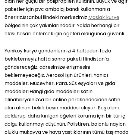
olan her güçlü bir polipropilen kullanın. Büyük ve ağır
paketler için pvc ambalaj bandı kullanmanızı
öneririz.İstanbul ilindeki merkezimiz
Maslak kurye
bölgesinin çok yakınlarındadır. Yolda herhangi bir
olası hasarı önlemek için öğeleri olduğunca güvenli.
Yeniköy kurye gönderilerinizi 4 haftadan fazla
bekletemeyiz.hafta sonra paketi Hindistan’a
göndereceğiz. adresimize erişmesinı
beklemeyeceğiz. Aerosol işin ürünleri, Yanıcı
maddeler, Mücevher, Para, Süs eşyaları ve gıda
maddeleri.Hangi gıda maddeleri satın
alınabiliryalnızca bir online perakendeciden satın
alan alınan belirli besin maddesi oluyor. Boş alanı
doldurup, daha kırılgan öğeleri koruma için bir tür iç
dolgu kullanmayı düşünün. Polistiren, balonlu naylon
oluklu mukavva ve hava yastıklarının tümü taşımada